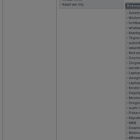
-
Kaart van mij
Webmast
-
Greetz
-
Wollen
-
lichtb
-
whats
-
Kaarts
-
Tegoe
-
subsi
-
vakant
-
Bed an
-
Doorlo
-
Zorgve
-
aanste
-
Laptop
-
desig
-
Laptop
-
Kinder
-
Dageli
-
Minile
-
Drogis
-
sushi
-
Poker
-
Kapott
-
MKB
-
Downl
-
Webma
-
Affilia