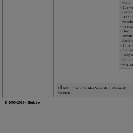
-
Huisdi
-
Zoekt
-
partyt
-
Free B
-
webde
-
Haarsp
-
Lloyd 
-
kwalita
-
Aanbi
-
Sinterk
-
nieuw
-
Loopl
-
Kimon
-
whats
Inhoud van dochter 'e-cards': -
Misbruik
melden
© 2000-2026 - 2link.be