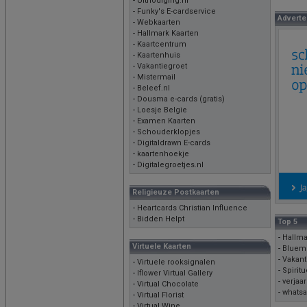
-
Uitnodiging.nl
-
Funky's E-cardservice
Adverte
-
Webkaarten
-
Hallmark Kaarten
-
Kaartcentrum
-
Kaartenhuis
-
Vakantiegroet
-
Mistermail
-
Beleef.nl
-
Dousma e-cards (gratis)
-
Loesje Belgie
-
Examen Kaarten
-
Schouderklopjes
-
Digitaldrawn E-cards
-
kaartenhoekje
-
Digitalegroetjes.nl
Religieuze Postkaarten
-
Heartcards Christian Influence
-
Bidden Helpt
Top 5
-
Hallma
Virtuele Kaarten
-
Bluem
-
Vakant
-
Virtuele rooksignalen
-
Spirit
-
Iflower Virtual Gallery
-
verjaa
-
Virtual Chocolate
-
whats
-
Virtual Florist
-
Virtual Wine