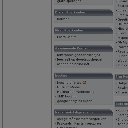
-
gratis spelletjes
-
E-card
-
Ecards
-
Egreet
Dieren Postkaarten
-
Free 
-
Bouvier
-
Greeti
-
Hallma
-
Hicard
Flash Postkaarten
-
I Love
-
Ecard Centre
-
Mypos
-
Oh My
-
Postca
Geanimeerde Kaarten
-
Regar
-
letterpress geboortekaartjes
-
Surica
-
lees zelf op doordropshop.nl
-
Websh
-
aanbod op heinosoft
-
Yucky 
hosting
Film Po
-
hosting offertes
-
Hollyw
-
Pultrum Media
-
Bowfin
-
Hosting Fun Webhosting
-
Titanic
-
JMD hosting
-
google analytics expert
kado op
-
Koopj
Nederlandstalige ecards
-
Kortin
-
spiegelreflexcamera vergelijken
-
Blicio
-
Fastcards | Kaarten versturen
-
Aanbie